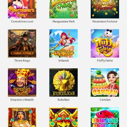
Concubines Lust
Margasatwa Park
Nusantara Fortune
Three Kings
Srikandi
Fluffy Fable
Emperors Wealth
Kukulkan
Cemilan