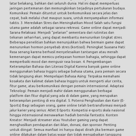
latar belakang, bahkan dari seluruh dunia. Hal ini dapat memperluas
jaringan pertemanan dan memungkinkan terjadinya pertukaran budaya.
Komunikasi: Pemain dituntut untuk berkomunikasi secara jelas dan
cepat, baik melalui chat maupun suara, untuk menyampaikan informasi
taktis. 3. Meredakan Stres dan Meningkatkan Mood Salah satu fungsi
utama game adalah sebagai sarana rekreasi. Game online dapat menjadi:
Sarana Relaksasi: Menjadi "pelarian" sementara dari rutinitas dan
tekanan sehari-hari, yang dapat membantu menurunkan tingkat stres.
Beberapa penelitian bahkan menunjukkan bahwa bermain game dapat
menurunkan hormon penyebab stres (kortisol). Peningkat Suasana Hati:
Rasa senang karena berhasil menyelesaikan tantangan atau meraih
kemenangan dapat memicu pelepasan hormon bahagia, sehingga dapat
memperbaiki mood dan mengusir rasa bosan. 4. Pengembangan
Keterampilan Bahasa dan Literasi Digital Karena banyak game online
menggunakan bahasa Inggris sebagai bahasa utama, para pemain secara
tidak langsung akan: Mempelajari Bahasa Asing: Terpaksa memahami
kosakata dan kalimat dalam bahasa Inggris untuk mengerti alur cerita,
fitur game, atau berkomunikasi dengan pemain internasional. Adaptasi
Teknologi: Pemain menjadi mahir dalam menggunakan berbagai
platform dan fitur digital yang ada di dalam game, yang merupakan
keterampilan penting di era digital. 5. Potensi Penghasilan dan Karir (E-
Sports) Bagi sebagian orang, game online telah bertransformasi menjadi
jalur karier yang serius: Atlet E-Sports: Kompetisi e-sports skala nasional
hingga internasional menawarkan hadiah bernilai fantastis. Konten
Kreator: Menjadi streamer atau Youtuber gaming yang dapat
menghasilkan pendapatan dari iklan, donasi, dan sponsor. Penting
untuk diingat: Semua manfaat ini hanya dapat diraih jika bermain game
online dilakukan dalam batas wajar dan tidak mengabaikan tanggung