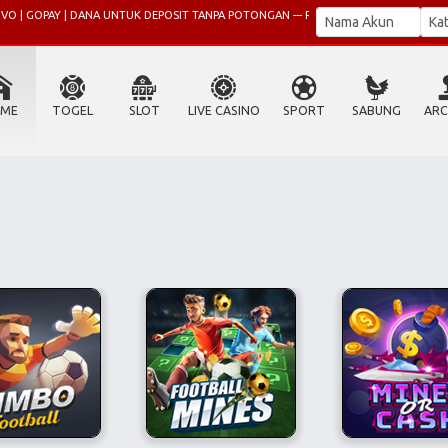
PAY | DANA UNTUK DEPOSIT TANPA POTONGAN --- RATE PULSA 0.9 --- DRAGON4D
ME
TOGEL
SLOT
LIVE CASINO
SPORT
SABUNG
ARC