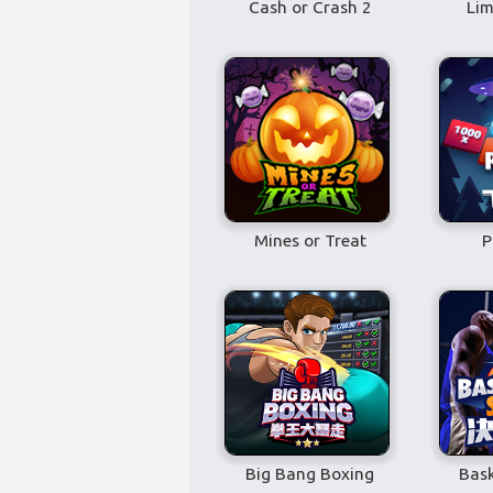
Cash or Crash 2
Lim
Mines or Treat
P
Big Bang Boxing
Bask