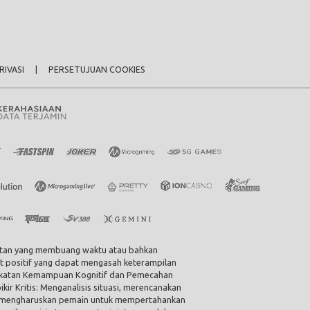
RIVASI
|
PERSETUJUAN COOKIES
rike
Zodiac Bingo
giatan yang membuang waktu atau bahkan
 Bingo
Burning Pearl Bingo
at positif yang dapat mengasah keterampilan
ingkatan Kemampuan Kognitif dan Pemecahan
r Kritis: Menganalisis situasi, merencanakan
ns mengharuskan pemain untuk mempertahankan
lesaikan misi atau mengatasi rintangan dalam