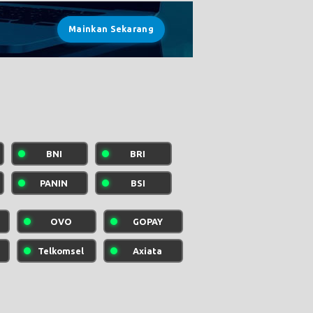
Mainkan Sekarang
r
Pok Deng
BNI
BRI
PANIN
BSI
OVO
GOPAY
Telkomsel
Axiata
ice
Royal Tiger Baccarat