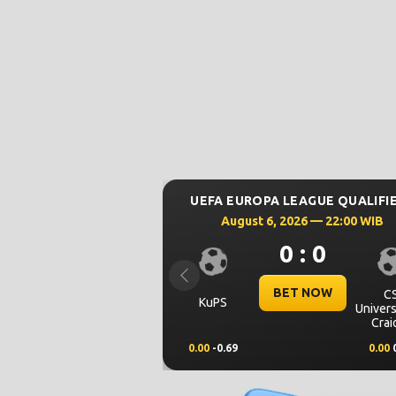
Belangkai
Bac
UEFA EUROPA LEAGUE QUALIFI
August 7, 2026 — 00:45 WIB
0 : 0
Previous
BET NOW
PAOK
Ander
0.5
0.66
-0.5
-
Virtual Domino QQ
Vir