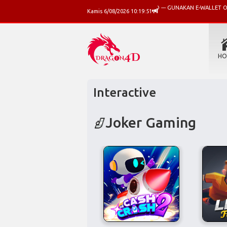
DRAGON4D --- GUNAKAN E-WALLET OVO | GO
Kamis 6/08/2026 10:19:52
HO
Interactive
Joker Gaming