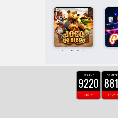
Jogo Do Bicho
HK SIANG
SG MET
9220
88
6/8/2026
6/8/20
Cash Or Crash