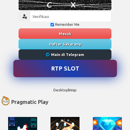
Remember Me
Masuk
Daftar Sekarang
Main di Telegram
RTP SLOT
Desktop
Wap
Pragmatic Play