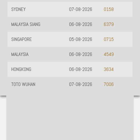
SYDNEY
07-08-2026
0158
MALAYSIA SIANG
06-08-2026
6379
SINGAPORE
05-08-2026
0715
MALAYSIA
06-08-2026
4549
HONGKONG
06-08-2026
3634
TOTO WUHAN
07-08-2026
7006