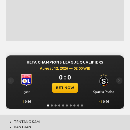
GUE QUALIFIERS
UEFA CHAMPIONS LEAGUE Q
— 02:00 WIB
August 12, 2026 — 01:3
0
0 : 0
Previous
Next
OW
BET NOW
Sparta Praha
SK Sturm Graz
-1
0.96
-0.5
0.95
TENTANG KAMI
BANTUAN