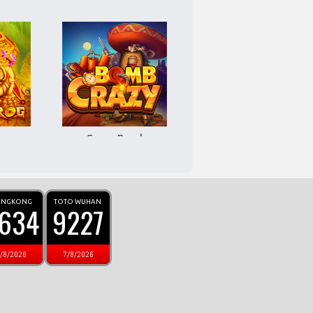
og
Crazy Bomb
ONGKONG
TOTO WUHAN
634
9227
/8/2026
7/8/2026
nk
Good Luck - Casino
Fortunate