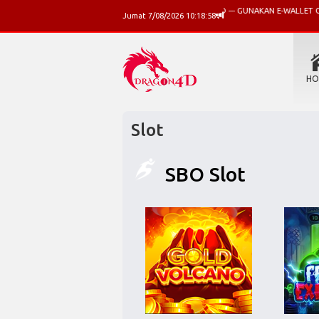
DRAGON4D --- GUNAKAN E-WALLET OVO | GO
Jumat 7/08/2026 10:18:59
HO
Slot
SBO Slot