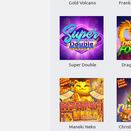
Gold Volcano
Frank
Super Double
Drag
Maneki Neko
Chris