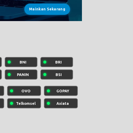
Mainkan Sekarang
7
Disco Jockey
BNI
BRI
PANIN
BSI
OVO
GOPAY
Telkomsel
Axiata
its
Three Kingdoms