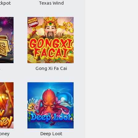
ckpot
Texas Wind
s
Gong Xi Fa Cai
oney
Deep Loot