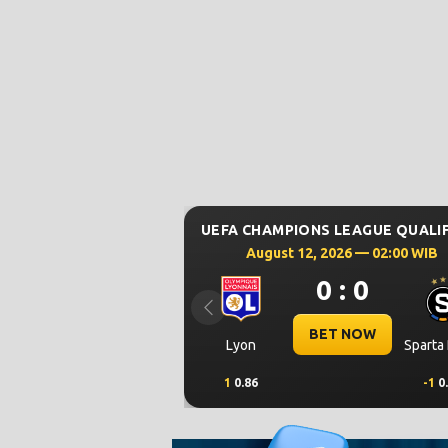
Wild West
Sobe
UEFA CHAMPIONS LEAGUE QUALIF
August 11, 2026 — 22:59 WIB
0 : 0
Previous
BET NOW
Union 
Bodo Glimt
Gill
0.75
0.82
-0.75
Crazy Gold
M