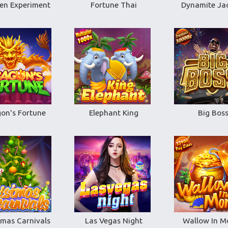
en Experiment
Fortune Thai
Dynamite Ja
on's Fortune
Elephant King
Big Bos
tmas Carnivals
Las Vegas Night
Wallow In M