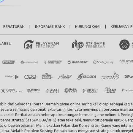
PERATURAN
|
INFORMASI BANK
|
HUBUNGI KAMI
|
KEBIJAKAN P
d Of Wealth
Highroad King
Caramelo Ja
k of Mystery
Jack Potter in Vegas
God's Par
bih dari Sekadar Hiburan Bermain game online sering kali dicap sebagai ke
secara seimbang dan bijak, aktivitas ini ternyata menyimpan berbagai manfa
Pyramids
ta sosial. Berikut adalah beberapa keuntungan bermain game online: 1. Pen
enre strategi (RTS/MOBA/RPG) atau teka-teki, menuntut pemain untuk: Berpiki
pat di bawah tekanan. Meningkatkan Fokus dan Konsentrasi: Game yang inte