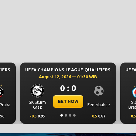
k's Treasure
Golden Temple
Super Ri
IERS
E-FOOTBALL F24 ELITE CLUB FRIENDLY
E-FO
August 7, 2026 — 17:00 WIB
1 : 1
BET NOW
Saint-
e-Tottenham
e-Bayern
Manc
oise
Hotspur
Munchen
Un
1.00
0.00
0.83
0.00
0.93
0.0
oney Tree
Fruit Ripe
Magic Aca